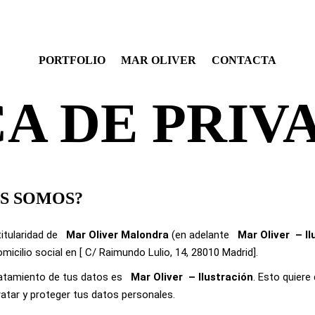
PORTFOLIO
MAR OLIVER
CONTACTA
CA DE PRIV
ES SOMOS?
itularidad de
Mar Oliver
Malondra
(en adelante
Mar Oliver
– I
micilio social en [ C/ Raimundo Lulio, 14, 28010 Madrid].
ratamiento de tus datos es
Mar Oliver
– Ilustración
. Esto quiere
atar y proteger tus datos personales.