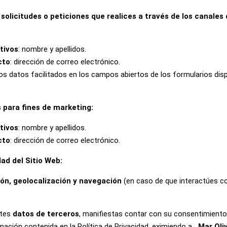
 solicitudes o peticiones que realices a través de los canales
tivos
: nombre y apellidos.
cto
: dirección de correo electrónico.
ros datos facilitados en los campos abiertos de los formularios disp
s para fines de marketing:
tivos
: nombre y apellidos.
cto
: dirección de correo electrónico.
dad del Sitio Web:
ón, geolocalización y navegación
(en caso de que interactúes c
ites
datos de terceros
, manifiestas contar con su consentimien
rmación contenida en la Política de Privacidad, eximiendo a
Mar Oli