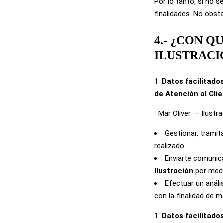
Por lo tanto, si no 
finalidades. No obsta
4.- ¿CON 
ILUSTRACI
Datos facilitados
de Atención al Clie
Mar Oliver
– Ilustr
Gestionar, tramit
realizado.
Enviarte comunic
Ilustración
por medi
Efectuar un análi
con la finalidad de 
Datos facilitado