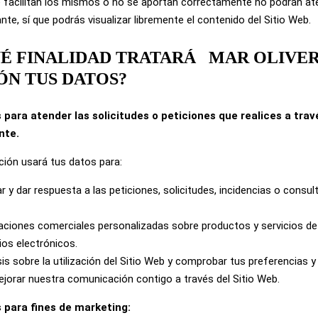
se facilitan los mismos o no se aportan correctamente no podrán at
nte, sí que podrás visualizar libremente el contenido del Sitio Web.
QUÉ FINALIDAD TRATARÁ
MAR OLIVE
ÓN TUS DATOS?
 para atender las solicitudes o peticiones que realices a trav
nte.
ación usará tus datos para:
ar y dar respuesta a las peticiones, solicitudes, incidencias o consu
aciones comerciales personalizadas sobre productos y servicios d
os electrónicos.
sis sobre la utilización del Sitio Web y comprobar tus preferencias
mejorar nuestra comunicación contigo a través del Sitio Web.
s para fines de marketing: