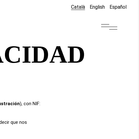
Català
English
Español
ACIDAD
lustración
), con NIF:
 decir que nos