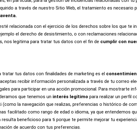
, en particular, para la gestión de incidencias relacionadas con tu
quirido a través de nuestro Sitio Web, el tratamiento es necesario 
aventa.
esté relacionada con el ejercicio de los derechos sobre los que t
ejemplo el derecho de desistimiento, o con reclamaciones relacion
s, nos legitima para tratar tus datos con el fin de
cumplir con
nue
a tratar tus datos con finalidades de marketing es el
consentimien
aceptas recibir información personalizada a través de tu correo el
gales para participar en una acción promocional. Para mostrarte i
sideramos que tenemos un
interés legítimo
para realizar un perfil 
 (como la navegación que realizas, preferencias o histórico de com
has facilitado como rango de edad o idioma, ya que entendemos qu
resulta beneficioso para ti porque te permite mejorar tu experienc
mación de acuerdo con tus preferencias.