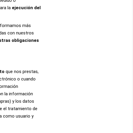
 pedido o
para la
ejecución del
e informamos más
adas con nuestros
stras obligaciones
to
que nos prestas,
ectrónico o cuando
nformación
con la información
pras) y los datos
e el tratamiento de
ia como usuario y