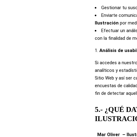
Gestionar tu susc
Enviarte comunic
Ilustración
por medi
Efectuar un análi
con la finalidad de 
Análisis de usabi
Si accedes a nuestr
analíticos y estadíst
Sitio Web y así ser 
encuestas de calidad
fin de detectar aque
5.- ¿QUÉ 
ILUSTRACI
Mar Oliver
– Ilus