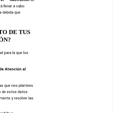
á llevar a cabo
ia debida que
TO DE TUS
IÓN?
d para la que los
 de Atención al
tas que nos plantees
o de estos datos
mente y resolver las