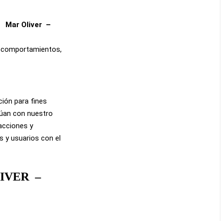
e
Mar Oliver
–
 y comportamientos,
ión para fines
ctúan con nuestro
acciones y
s y usuarios con el
IVER
–