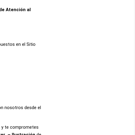
 de Atención al
uestos en el Sitio
on nosotros desde el
to y te comprometes
ver
– Ilustración
de