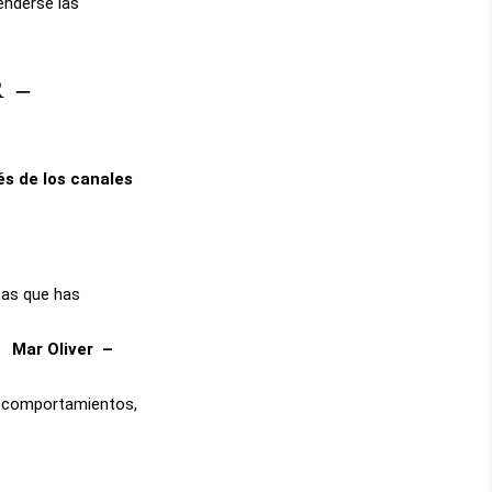
enderse las
R
–
és de los canales
ltas que has
e
Mar Oliver
–
 y comportamientos,