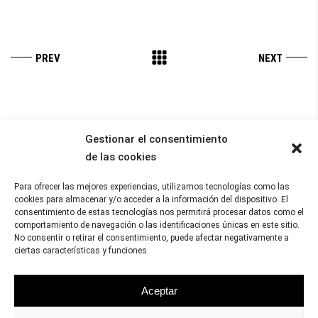
Gestionar el consentimiento
MAR OLIVER ILUSTRACIÓN
de las cookies
IMAGEN ELÁSTICA
Para ofrecer las mejores experiencias, utilizamos tecnologías como las
Mallorca | Madrid
cookies para almacenar y/o acceder a la información del dispositivo. El
mar.verd@gmail.com
consentimiento de estas tecnologías nos permitirá procesar datos como el
comportamiento de navegación o las identificaciones únicas en este sitio.
No consentir o retirar el consentimiento, puede afectar negativamente a
ciertas características y funciones.
Aceptar